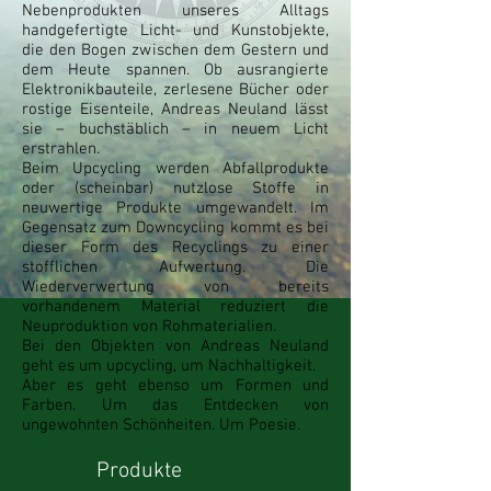
Nebenprodukten unseres Alltags
handgefertigte Licht- und Kunstobjekte,
die den Bogen zwischen dem Gestern und
dem Heute spannen. Ob ausrangierte
Elektronikbauteile, zerlesene Bücher oder
rostige Eisenteile, Andreas Neuland lässt
sie – buchstäblich – in neuem Licht
erstrahlen.
Beim Upcycling werden Abfallprodukte
oder (scheinbar) nutzlose Stoffe in
neuwertige Produkte umgewandelt. Im
Gegensatz zum Downcycling kommt es bei
dieser Form des Recyclings zu einer
stofflichen Aufwertung. Die
Wiederverwertung von bereits
vorhandenem Material reduziert die
Neuproduktion von Rohmaterialien.
Bei den Objekten von Andreas Neuland
geht es um upcycling, um Nachhaltigkeit.
Aber es geht ebenso um Formen und
Farben. Um das Entdecken von
ungewohnten Schönheiten. Um Poesie
.
Produkte