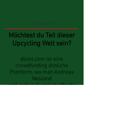
Mehr anzeigen
Möchtest du Teil dieser
Upcycling Welt sein?
donxt.com ist eine
crowdfunding ähnliche
Plattform, wo man Andreas
Neuland
und andere Kunstschaffende
supporten kann: